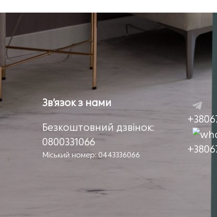
Зв’язок з нами
+3806
Безкоштовний дзвінок:
0800331066
+3806
Міський номер: 0443336066