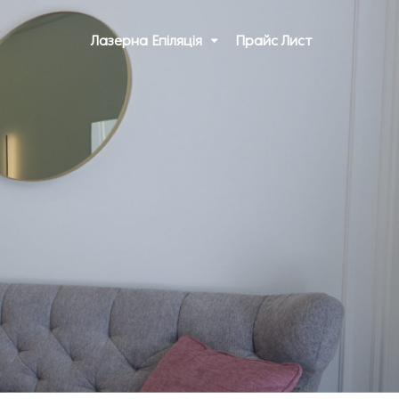
Лазерна Епіляція
Прайс Лист